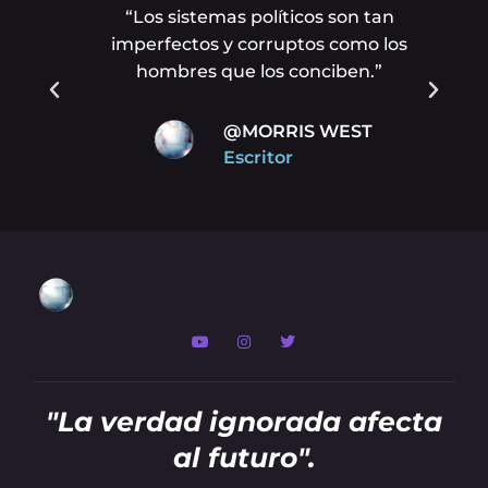
cer
“Los sistemas políticos son tan
or
imperfectos y corruptos como los
a
hombres que los conciben.”
@MORRIS WEST
Escritor
"La verdad ignorada afecta
al futuro".