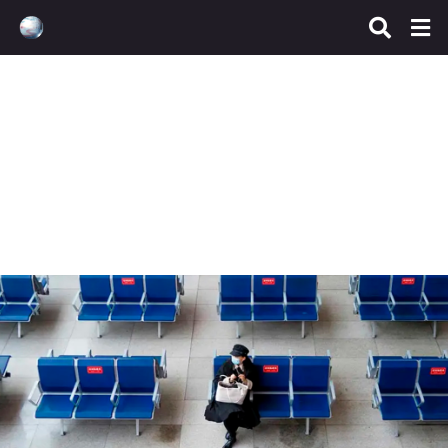
Control totalitario
,
Ingeniería Social
China recurre a los
pasaportes sanitarios para
impedir una protesta
popular
junio 23, 2022
dlktssn