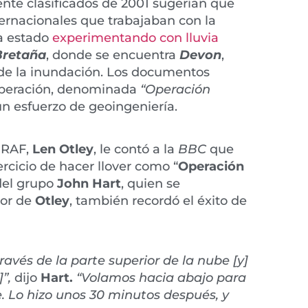
te clasificados de 2001 sugerían que
ternacionales que trabajaban con la
a estado
experimentando con lluvia
Bretaña
, donde se encuentra
Devo
n
,
e la inundación. Los documentos
operación, denominada
“Operación
 un esfuerzo de geoingeniería.
a RAF,
Len Otley
, le contó a la
BBC
que
ercicio de hacer llover como “
Operación
 del grupo
John Hart
, quien se
or de
Otley
, también recordó el éxito de
avés de la parte superior de la nube [y]
]”,
dijo
Hart.
“Volamos hacia abajo para
be. Lo hizo unos 30 minutos después, y