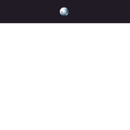
É
La manipulac
por el gobier
repentinas