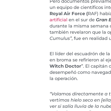
Pero documentos previamen
un equipo de científicos in
Royal Air Force (
RAF) habí
artificial
en el sur de
Gran 
durante la misma semana d
también revelaron que la 
Cumulus”
, fue en realidad
El líder del escuadrón de l
en broma se refirieron al ej
Witch Doctor
”. El capitán
desempeñó como navegad
la operación.
“Volamos directamente a tr
vertimos hielo seco en [ella
ver si salía lluvia de la nu