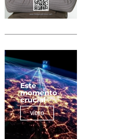
Este
momento
crucial
VÍDEO