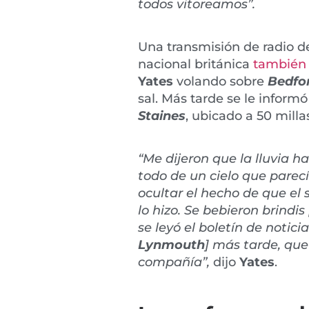
todos vitoreamos”.
Una transmisión de radio de 
nacional británica
también 
Yates
volando sobre
Bedfo
sal. Más tarde se le infor
Staines
, ubicado a 50 milla
“Me dijeron que la lluvia h
todo de un cielo que pare
ocultar el hecho de que el 
lo hizo. Se bebieron brindi
se leyó el boletín de notici
Lynmouth
] más tarde, que
compañía”,
dijo
Yates
.