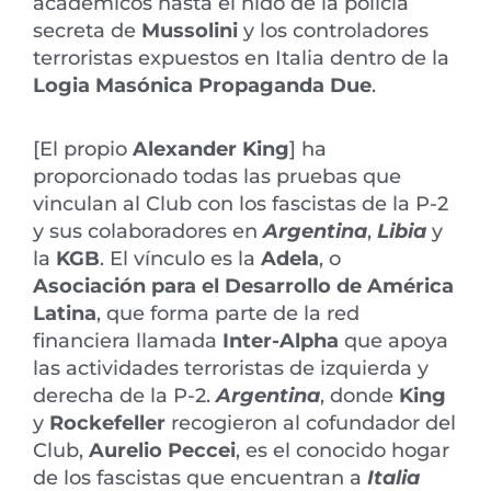
académicos hasta el nido de la policía
secreta de
Mussolini
y los controladores
terroristas expuestos en Italia dentro de la
Logia Masónica Propaganda Due
.
[El propio
Alexander King
]
ha
proporcionado todas las pruebas que
vinculan al Club con los fascistas de la P-2
y sus colaboradores en
Argentina
,
Libia
y
la
KGB
. El vínculo es la
Adela
, o
Asociación para el Desarrollo de América
Latina
, que forma parte de la red
financiera llamada
Inter-Alpha
que apoya
las actividades terroristas de izquierda y
derecha de la P-2.
Argentina
, donde
King
y
Rockefeller
recogieron al cofundador del
Club,
Aurelio Peccei
, es el conocido hogar
de los fascistas que encuentran a
Italia