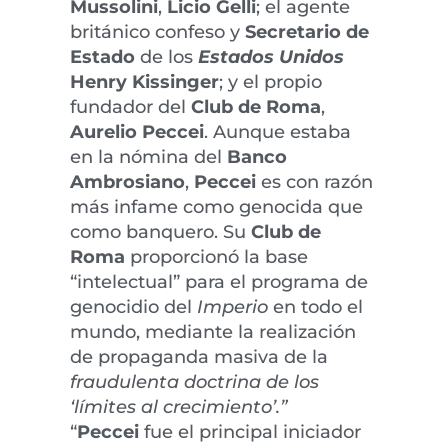
Mussolini
,
Licio Gelli
; el agente
británico confeso y
Secretario de
Estado
de los
Estados Unidos
Henry Kissinger
; y el propio
fundador del
Club de Roma
,
Aurelio Peccei
. Aunque estaba
en la nómina del
Banco
Ambrosiano
,
Peccei
es con razón
más infame como genocida que
como banquero. Su
Club de
Roma
proporcionó la base
“intelectual” para el programa de
genocidio del
Imperio
en todo el
mundo, mediante la realización
de propaganda masiva de la
fraudulenta doctrina de los
‘límites al crecimiento’.”
“
Peccei
fue el principal iniciador