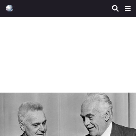
Agenda 2030
,
Gran Reset
El Club de Roma, la agenda
de despoblación mundial y
la farsa del calentamiento
global ‘provocado por el
hombre’
mayo 16, 2022
delycatessen