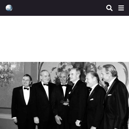
8 familias
,
Élites
,
Mafia
,
Nom
JP Morgan, los Rockefeller y
los Rothschild
mayo 30, 2022
dlktssn