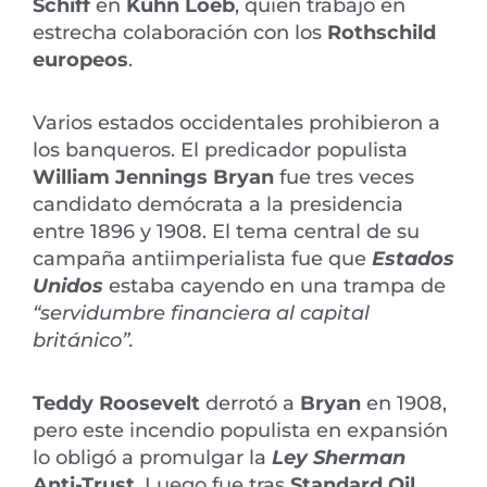
Schiff
en
Kuhn Loeb
, quien trabajó en
estrecha colaboración con los
Rothschild
europeos
.
Varios estados occidentales prohibieron a
los banqueros. El predicador populista
William Jennings Bryan
fue tres veces
candidato demócrata a la presidencia
entre 1896 y 1908. El tema central de su
campaña antiimperialista fue que
Estados
Unidos
estaba cayendo en una trampa de
“servidumbre financiera al capital
británico”.
Teddy Roosevelt
derrotó a
Bryan
en 1908,
pero este incendio populista en expansión
lo obligó a promulgar la
Ley Sherman
Anti-Trust
. Luego fue tras
Standard Oil