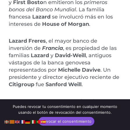
y
First Bosto
n emitieron los
primeros
bonos del Banco Mundial
. La familia
francesa
Lazard
se involucró más en los
intereses de
House of Morgan
.
Lazard Freres
, el mayor banco de
inversión de
Francia
, es propiedad de las
familias
Lazard
y
David-Weill
, antiguos
vástagos de la banca genovesa
representados por
Michelle Davive
. Un
presidente y director ejecutivo reciente de
Citigroup
fue
Sanford Weill
.
En 1968,
Morgan Guaranty
lanzó
Euro-
Puedes revocar tu consentimiento en cualquier momento
Clear
, un sistema de compensación
usando el botón de revocación del consentimiento.
bancaria con sede en
Bruselas
para
Revocar el consentimiento
valores en eurodólares. Fue el primer