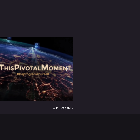
– DLKTSSN –