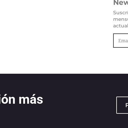
New
Suscr
mensu
actua
ión más