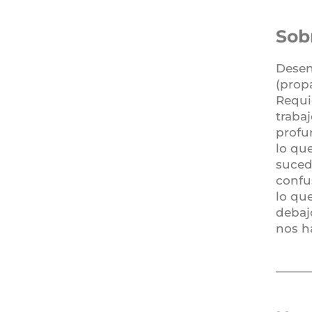
Sob
Desen
(prop
Requi
traba
profu
lo qu
suced
confu
lo qu
debaj
nos h